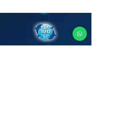
יוקנעם, ישראל
050-641-5900​
shytig@gmail.com
For details and appointment please call or
fill out the contact form: