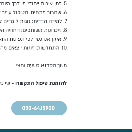
5. זמן איכות ייחודי: זו דרך מיוחדת לבלות זמן יחד, שונה מהשגרה היומיומית.
6. שחרור מתחים: הטיפול עוזר לשחרר מתחים פיזיים ורגשיים, מה שיכול לשפר את היחסים.
7. למידה הדדית: זוגות לומדים להקשיב ולהגיב לצרכים של בן/בת הזוג בסביבה תומכת.
8. זיכרונות משותפים: החוויה הייחודית יוצרת זיכרונות משותפים חיוביים ומחזקים.
9. איזון אנרגטי: לפי תפיסת הוואטסו, הטיפול מאזן את האנרגיה של שני בני הזוג יחד.
10. התחדשות: זוגות יוצאים מהטיפול עם תחושת רעננות והתחדשות, הן כיחידים והן כזוג.
משך הסדנא כשעה וחצי
להזמנת טיפול התקשרו -
שי ס
050-6415900