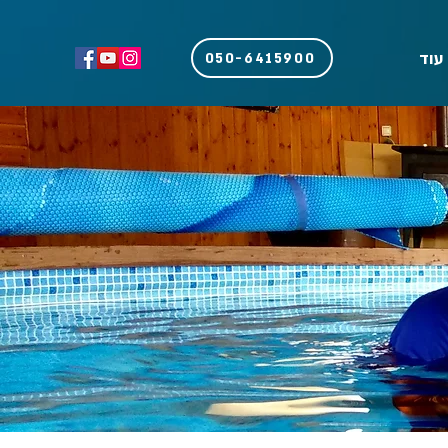
עוד
050-6415900