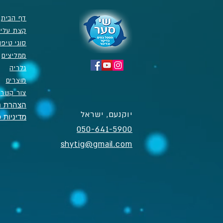
דף הבית
קצת עליי
סוגי
טיפו
ממליצים
גלריה
מוצרים
צור קשר
הצהרת נ
יוקנעם, ישראל
מדיניות 
050-641-5900​
shytig@gmail.com