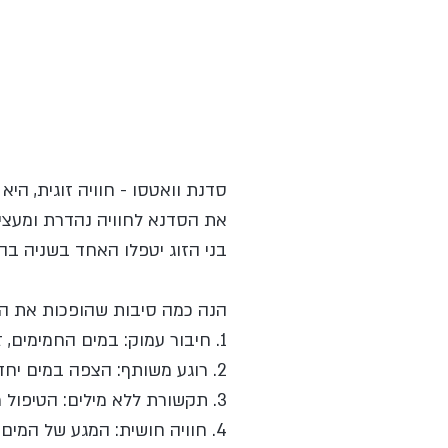
סדנת וואטסו - חוויה זוגית, היא
את הסדנא לחוויה נהדרת ומעצימ
בני הזוג יטפלו האחד בשניה בה
הנה כמה סיבות שהופכות את החו
1. חיבור עמוק: במים החמימים, זוגות חווים רגעים של קרבה ואינטימיות ייחודית, מחזקים את הקשר ביניהם.
2. רוגע משותף: הצפה במים יחד עם תנועות עדינות מביאה לרגיעה עמוקה שזוגות חולקים יחדיו.
3. תקשורת ללא מילים: הטיפול מאפשר תקשורת גופנית ורגשית עמוקה, מעבר למילים.
4. חוויה חושית: המגע של המים, התנועה העדינה, והקרבה הפיזית מעוררים את כל החושים.