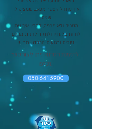
בואו לשמוע כיצד זה אפשרי.
איך ניתן להיפטר מכאב שמציק לך
שנים,
מטריד ולא מרפה, להבין איך ניתן
לחיות בלעדיו ולחזור להנות מחיים
טובים ורגועים הרבה יותר !!!
להזמנת הסדנה
, ניתן
ליצור קשר
בטלפ
ון
050-6415900