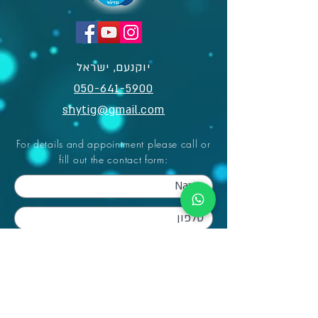
יוקנעם, ישראל
050-641-5900​
shytig@gmail.com
For details and appointment please call or
fill out the contact form:
Send